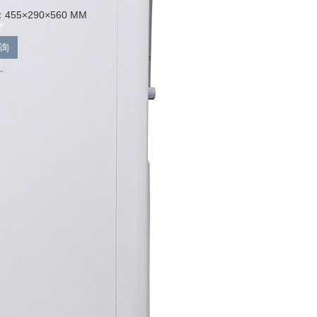
55×290×560 MM
询