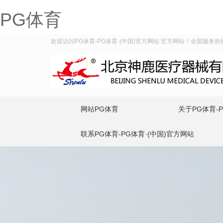
PG体育
欢迎访问PG体育-PG体育·(中国)官方网站 官方网站！全国服务热线：4
网站PG体育
关于PG体育-
联系PG体育-PG体育·(中国)官方网站