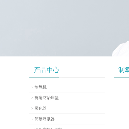
产品中心
制
制氧机
褥疮防治床垫
雾化器
简易呼吸器