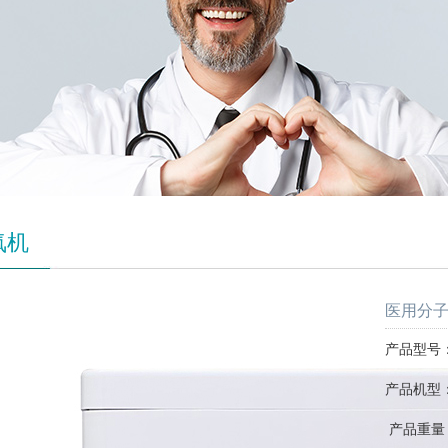
氧机
医用分子筛
产品型号：S
产品机型：
产品重量：