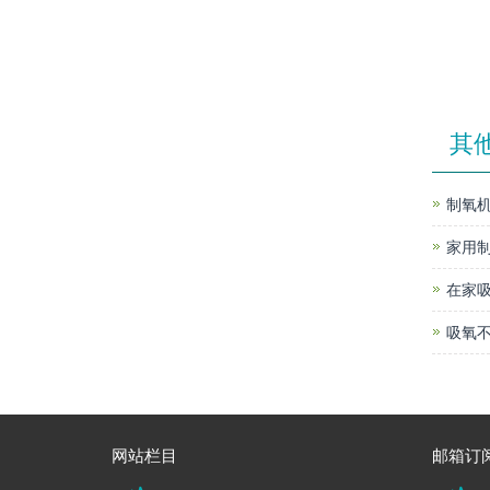
其
制氧机
家用
在家
吸氧不
网站栏目
邮箱订