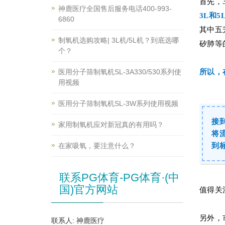
首先，
神鹿医疗全国售后服务电话400-993-
3L和
6860
其中五
制氧机选购攻略| 3L机/5L机？到底选哪
矽肺等
个？
医用分子筛制氧机SL-3A330/530系列使
所以，
用视频
医用分子筛制氧机SL-3W系列使用视频
接
家用制氧机应对新冠真的有用吗？
将
在家吸氧，要注意什么？
到
联系PG体育-PG体育·(中
国)官方网站
值得关
另外，
联系人: 神鹿医疗