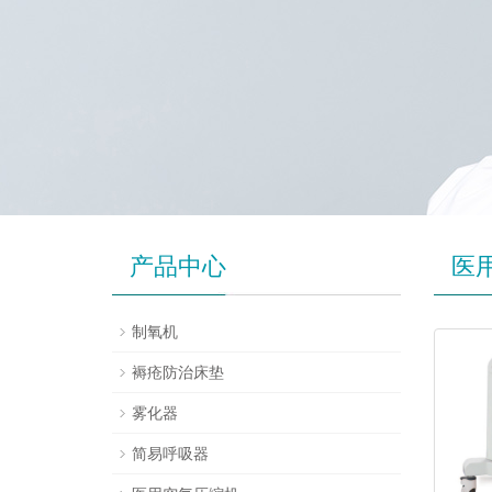
产品中心
医
制氧机
褥疮防治床垫
雾化器
简易呼吸器