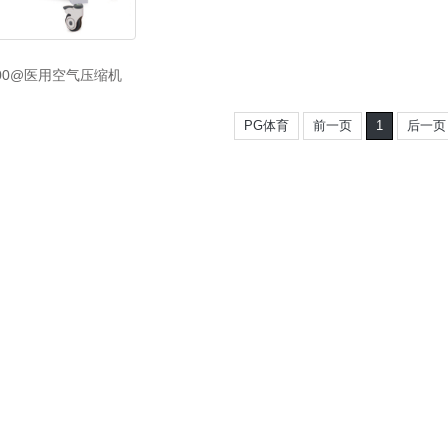
000@医用空气压缩机
PG体育
前一页
1
后一页