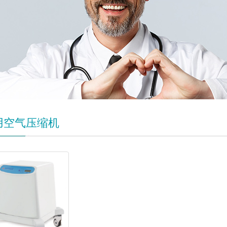
用空气压缩机