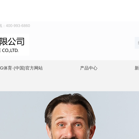
00-993-6860
PG体育·(中国)官方网站
产品中心
新