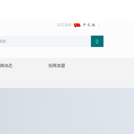
语言选择:
闻动态
招商加盟