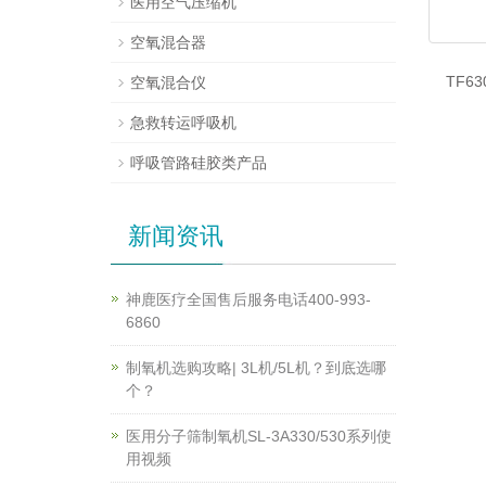
医用空气压缩机
空氧混合器
TF6
空氧混合仪
急救转运呼吸机
呼吸管路硅胶类产品
新闻资讯
神鹿医疗全国售后服务电话400-993-
6860
制氧机选购攻略| 3L机/5L机？到底选哪
个？
医用分子筛制氧机SL-3A330/530系列使
用视频