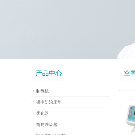
产品中心
空
制氧机
褥疮防治床垫
雾化器
简易呼吸器