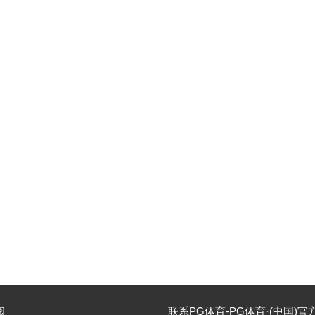
阅
联系PG体育-PG体育·(中国)官