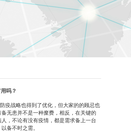
有用吗？
，防疫战略也得到了优化，但大家的的顾忌也
有备无患并不是一种糜费，相反，在关键的
病人，不论有没有疫情，都是需求备上一台
，以备不时之需。