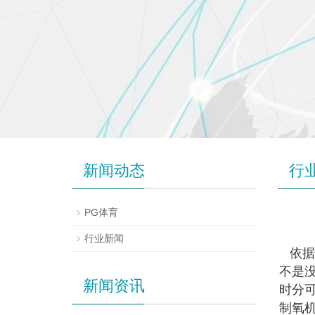
新闻动态
行
PG体育
行业新闻
依据
不是
新闻资讯
时分
制氧