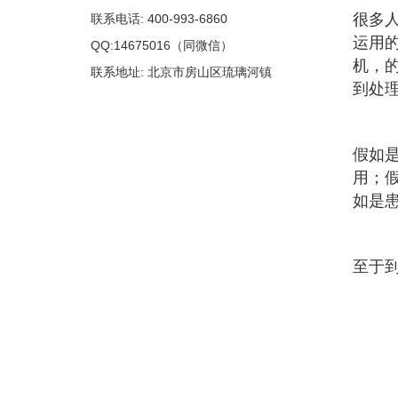
很多
联系电话: 400-993-6860
运用
QQ:14675016（同微信）
机，
联系地址: 北京市房山区琉璃河镇
到处
假如
用；
如是
至于