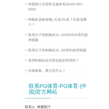
神鹿医疗全国售后服务电话400-993-
6860
制氧机选购攻略| 3L机/5L机？到底选哪
个？
医用分子筛制氧机SL-3A330/530系列使
用视频
医用分子筛制氧机SL-3W系列使用视频
家用制氧机应对新冠真的有用吗？
在家吸氧，要注意什么？
联系PG体育-PG体育·(中
国)官方网站
联系人: 神鹿医疗