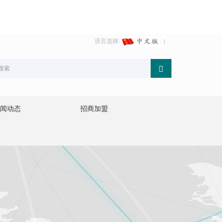
语言选择:
闻动态
招商加盟