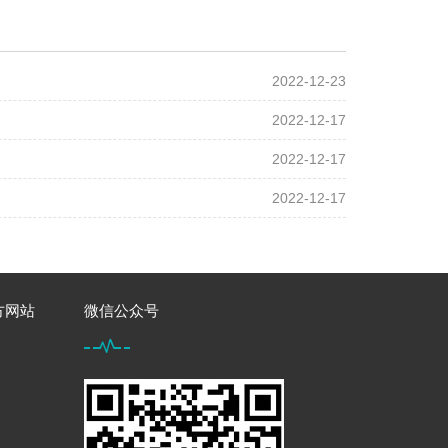
2022-12-23
2022-12-17
2022-12-17
2022-12-17
方网站
微信公众号