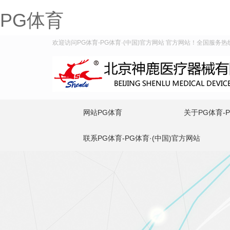
PG体育
欢迎访问PG体育-PG体育·(中国)官方网站 官方网站！全国服务热线：4
网站PG体育
关于PG体育-
联系PG体育-PG体育·(中国)官方网站