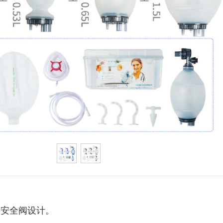
力安全阀设计。