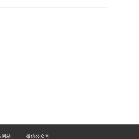
方网站
微信公众号