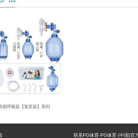
简易呼吸器【复苏器】系列
阅
联系PG体育-PG体育·(中国)官