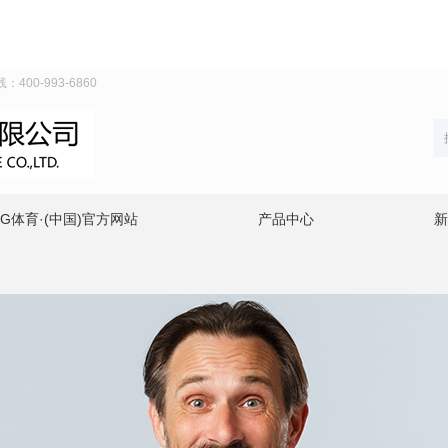
00-993-6860
PG体育·(中国)官方网站
产品中心
新