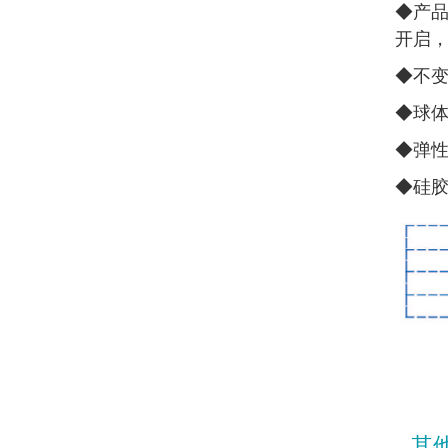
◆
产品
开启
◆
不
◆
球
◆
弹
◆
硅
其