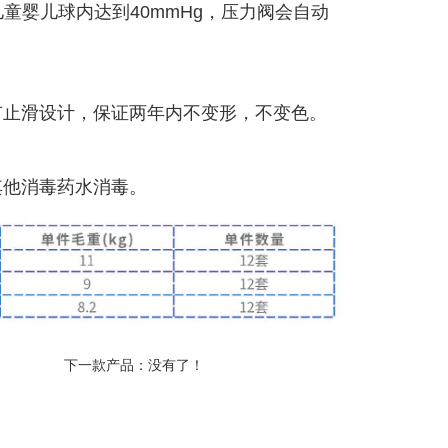
童婴儿球内达到40mmHg，压力阀会自动
有止滑设计，保证两年内不变形，不变色。
其他消毒药水消毒。
下一款产品：没有了！